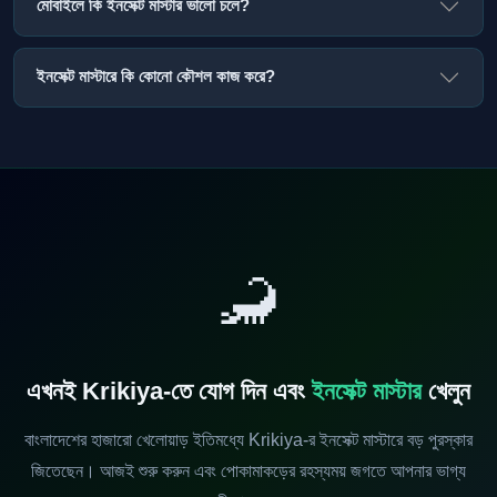
মোবাইলে কি ইনসেক্ট মাস্টার ভালো চলে?
ইনসেক্ট মাস্টারে কি কোনো কৌশল কাজ করে?
🦂
এখনই Krikiya-তে যোগ দিন এবং
ইনসেক্ট মাস্টার
খেলুন
বাংলাদেশের হাজারো খেলোয়াড় ইতিমধ্যে Krikiya-র ইনসেক্ট মাস্টারে বড় পুরস্কার
জিতেছেন। আজই শুরু করুন এবং পোকামাকড়ের রহস্যময় জগতে আপনার ভাগ্য