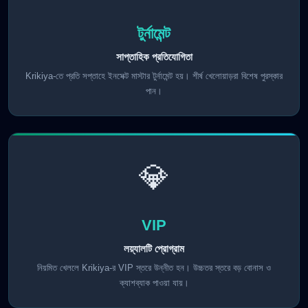
টুর্নামেন্ট
সাপ্তাহিক প্রতিযোগিতা
Krikiya-তে প্রতি সপ্তাহে ইনসেক্ট মাস্টার টুর্নামেন্ট হয়। শীর্ষ খেলোয়াড়রা বিশেষ পুরস্কার
পান।
💎
VIP
লয়্যালটি প্রোগ্রাম
নিয়মিত খেললে Krikiya-র VIP স্তরে উন্নীত হন। উচ্চতর স্তরে বড় বোনাস ও
ক্যাশব্যাক পাওয়া যায়।