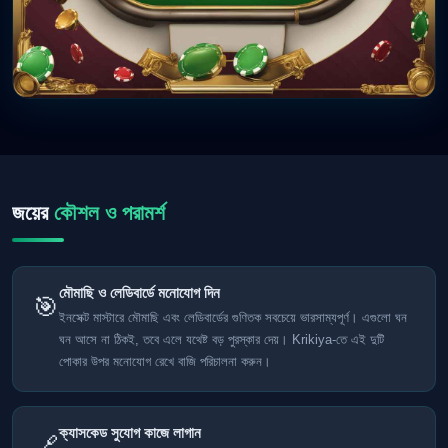
জয়ের
কৌশল ও পরামর্শ
মৌমাছি ও লেডিবার্ডে মনোযোগ দিন
🎯
ইনসেক্ট মাস্টারে মৌমাছি এবং লেডিবার্ডের গুণিতক সবচেয়ে ভারসাম্যপূর্ণ। এগুলো ঘন
ঘন আসে না ঠিকই, তবে এলে যথেষ্ট বড় পুরস্কার দেয়। Krikiya-তে এই দুটি
পোকার উপর মনোযোগ রেখে বাজি পরিচালনা করুন।
ক্যাসকেড সুযোগ কাজে লাগান
🔗