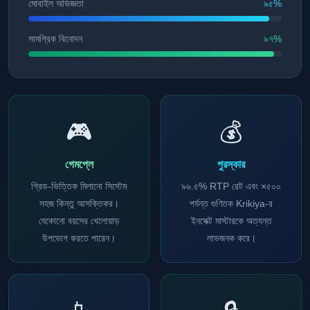
মোবাইল অভিজ্ঞতা
৯৫%
সামগ্রিক বিনোদন
৯৭%
🎮
💰
গেমপ্লে
পুরস্কার
গ্রিড-ভিত্তিক মিলানো সিস্টেম
৯৬.৫% RTP রেট এবং ×৫০০
সহজ কিন্তু আসক্তিকর।
পর্যন্ত গুণিতক Krikiya-র
যেকোনো বয়সের খেলোয়াড়
ইনসেক্ট মাস্টারকে অত্যন্ত
উপভোগ করতে পারেন।
লাভজনক করে।