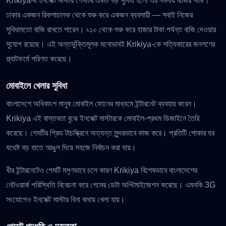
Krikiya-র ইনসেক্ট মাস্টার গেমটির একটি বড় সুবিধা হলো এর নমনীয় বাজির সীমা।
ঢাকার একজন রিকশাচালক থেকে শুরু করে একজন ব্যবসায়ী — সবাই নিজের
সুবিধামতো বাজি রাখতে পারেন। ৳১০ থেকে শুরু করে হাজার টাকা পর্যন্ত বাজি দেওয়ার
সুযোগ রয়েছে। এই অন্তর্ভুক্তিমূলক মনোভাবই Krikiya-কে সত্যিকারের জনগণের
প্ল্যাটফর্মে পরিণত করেছে।
মোবাইলে খেলার সুবিধা
বাংলাদেশে অধিকাংশ মানুষ মোবাইল ফোনের মাধ্যমে ইন্টারনেট ব্যবহার করেন।
Krikiya এই বাস্তবতা বুঝে ইনসেক্ট মাস্টারকে মোবাইল-প্রথম ডিজাইনে তৈরি
করেছে। গেমটির গ্রিড টাচস্ক্রিনে অত্যন্ত সুন্দরভাবে কাজ করে। প্রতিটি পোকার ঘর
যথেষ্ট বড় যাতে আঙুল দিয়ে সহজে নির্বাচন করা যায়।
ধীর ইন্টারনেটেও গেমটি মসৃণভাবে চলে কারণ Krikiya বিশেষভাবে বাংলাদেশের
নেটওয়ার্ক পরিস্থিতি বিবেচনা করে গেমের ডেটা অপ্টিমাইজেশন করেছে। এমনকি 3G
সংযোগেও ইনসেক্ট মাস্টার বিনা বাধায় খেলা যায়।