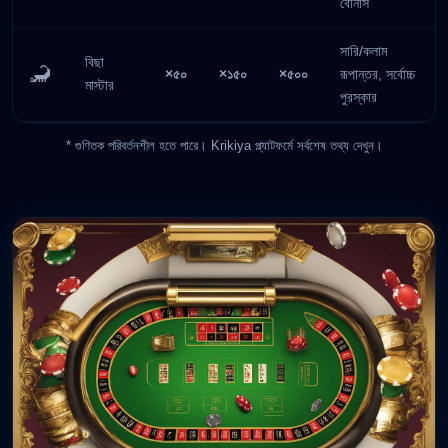
বোনাস
সারি/কলাম
বিছা
🦂
×৫০
×১৫০
×৫০০
রূপান্তর, সর্বোচ্চ
মাস্টার
পুরস্কার
* গুণিতক পরিবর্তনশীল হতে পারে। Krikiya প্ল্যাটফর্মে সর্বশেষ তথ্য দেখুন।