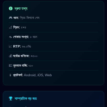
দ্রুত তথ্য
🎮
ধরন:
গ্রিড মিলানো গেম
📐
গ্রিড:
৫×৫
🦟
পোকার সংখ্যা:
৮ ধরন
📈
RTP:
৯৬.৫%
💰
সর্বোচ্চ গুণিতক:
×৫০০
💵
ন্যূনতম বাজি:
৳১০
📱
প্ল্যাটফর্ম:
Android, iOS, Web
সাম্প্রতিক বড় জয়