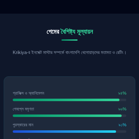
গেমের
বৈশিষ্ট্য মূল্যায়ন
Krikiya-র ইনসেক্ট মাস্টার সম্পর্কে বাংলাদেশি খেলোয়াড়দের মতামত ও রেটিং।
গ্রাফিক্স ও অ্যানিমেশন
৯৪%
গেমপ্লে মসৃণতা
৯৬%
পুরস্কারের মান
৯১%