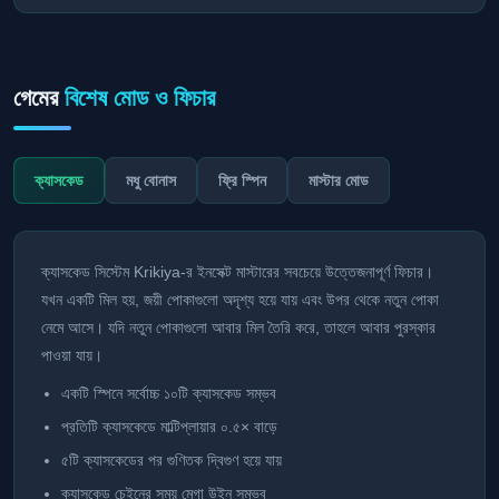
গেমের
বিশেষ মোড ও ফিচার
ক্যাসকেড
মধু বোনাস
ফ্রি স্পিন
মাস্টার মোড
ক্যাসকেড সিস্টেম Krikiya-র ইনসেক্ট মাস্টারের সবচেয়ে উত্তেজনাপূর্ণ ফিচার।
যখন একটি মিল হয়, জয়ী পোকাগুলো অদৃশ্য হয়ে যায় এবং উপর থেকে নতুন পোকা
নেমে আসে। যদি নতুন পোকাগুলো আবার মিল তৈরি করে, তাহলে আবার পুরস্কার
পাওয়া যায়।
একটি স্পিনে সর্বোচ্চ ১০টি ক্যাসকেড সম্ভব
প্রতিটি ক্যাসকেডে মাল্টিপ্লায়ার ০.৫× বাড়ে
৫টি ক্যাসকেডের পর গুণিতক দ্বিগুণ হয়ে যায়
ক্যাসকেড চেইনের সময় মেগা উইন সম্ভব