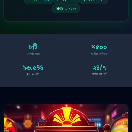
মাস্টার →
×৫০০
৮টি
×৫০০
পোকার ধরন
সর্বোচ্চ গুণিতক
৯৬.৫%
২৪/৭
RTP রেট
লাইভ সাপোর্ট