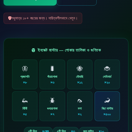
শুধুমাত্র ১৮+ বছরের জন্য। দায়িত্বশীলভাবে খেলুন।
ইনসেক্ট মাস্টার — পোকার তালিকা ও গুণিতক
🦋
🐛
🐝
🐞
প্রজাপতি
শুঁয়োপোকা
মৌমাছি
লেডিবার্ড
×৮
×৩
×১২
×২০
🦗
🪲
🦟
🦂
ঝিঁঝিঁ
গুবরেপোকা
মশা
বিছা মাস্টার
×৫
×৭
×২
×৫০০
৩টি মিল →
×বেস
৫টি মিল →
×৩
ফুল লাইন →
×১০