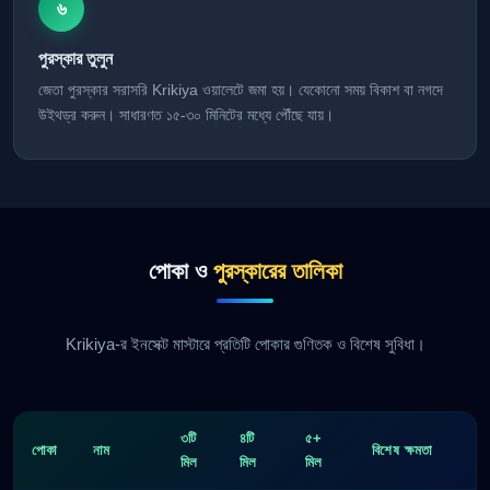
৬
পুরস্কার তুলুন
জেতা পুরস্কার সরাসরি Krikiya ওয়ালেটে জমা হয়। যেকোনো সময় বিকাশ বা নগদে
উইথড্র করুন। সাধারণত ১৫-৩০ মিনিটের মধ্যে পৌঁছে যায়।
পোকা ও
পুরস্কারের তালিকা
Krikiya-র ইনসেক্ট মাস্টারে প্রতিটি পোকার গুণিতক ও বিশেষ সুবিধা।
৩টি
৪টি
৫+
পোকা
নাম
বিশেষ ক্ষমতা
মিল
মিল
মিল