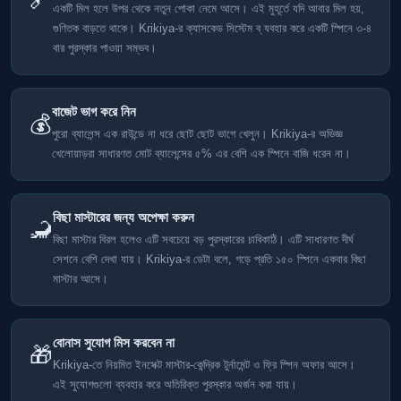
একটি মিল হলে উপর থেকে নতুন পোকা নেমে আসে। এই মুহূর্তে যদি আবার মিল হয়,
গুণিতক বাড়তে থাকে। Krikiya-র ক্যাসকেড সিস্টেম ব্ যবহার করে একটি স্পিনে ৩-৪
বার পুরস্কার পাওয়া সম্ভব।
বাজেট ভাগ করে নিন
💰
পুরো ব্যালেন্স এক রাউন্ডে না ধরে ছোট ছোট ভাগে খেলুন। Krikiya-র অভিজ্ঞ
খেলোয়াড়রা সাধারণত মোট ব্যালেন্সের ৫% এর বেশি এক স্পিনে বাজি ধরেন না।
বিছা মাস্টারের জন্য অপেক্ষা করুন
🦂
বিছা মাস্টার বিরল হলেও এটি সবচেয়ে বড় পুরস্কারের চাবিকাঠি। এটি সাধারণত দীর্ঘ
সেশনে বেশি দেখা যায়। Krikiya-র ডেটা বলে, গড়ে প্রতি ১৫০ স্পিনে একবার বিছা
মাস্টার আসে।
বোনাস সুযোগ মিস করবেন না
🎁
Krikiya-তে নিয়মিত ইনসেক্ট মাস্টার-কেন্দ্রিক টুর্নামেন্ট ও ফ্রি স্পিন অফার আসে।
এই সুযোগগুলো ব্যবহার করে অতিরিক্ত পুরস্কার অর্জন করা যায়।