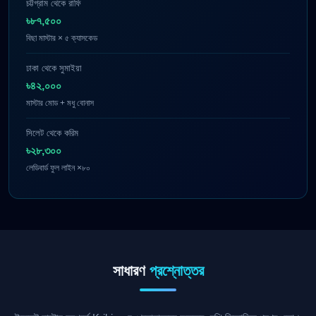
চট্টগ্রাম থেকে রাফি
৳৮৭,৫০০
বিছা মাস্টার × ৫ ক্যাসকেড
ঢাকা থেকে সুমাইয়া
৳৪২,০০০
মাস্টার মোড + মধু বোনাস
সিলেট থেকে করিম
৳২৮,৩০০
লেডিবার্ড ফুল লাইন ×৮০
সাধারণ
প্রশ্নোত্তর