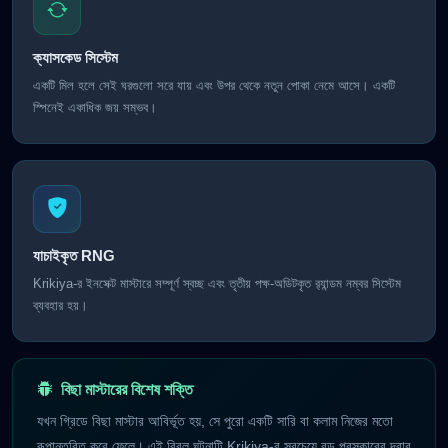
ক্যাসকেড সিস্টেম
একটি মিল হলে সেই ঘরগুলো সরে যায় এবং উপর থেকে নতুন পোকা নেমে আসে। একটি
স্পিনেই একাধিক জয় সম্ভব।
যাচাইকৃত RNG
Krikiya-র ইনসেক্ট মাস্টারে সম্পূর্ণ স্বচ্ছ এবং তৃতীয় পক্ষ-অডিটকৃত র‍্যান্ডম নম্বর সিস্টেম
ব্যবহার হয়।
বিছা মাস্টারের বিশেষ শক্তি
যখন গ্রিডে বিছা মাস্টার আবির্ভূত হয়, সে পুরো একটি সারি বা কলাম নিজের মতো
রূপান্তরিত করে ফেলে। এই বিরল ঘটনাটি Krikiya-র সবচেয়ে বড় পুরস্কারের দ্বার