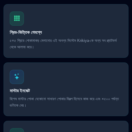
গ্রিড-ভিত্তিক গেমপ্লে
৫×৫ গ্রিডে পোকামাকড় মেলানোর এই অনন্য সিস্টেম Krikiya-কে অন্য সব প্ল্যাটফর্ম
থেকে আলাদা করে।
মাস্টার ইনসেক্ট
বিশেষ মাস্টার পোকা যেকোনো সাধারণ পোকার বিকল্প হিসেবে কাজ করে এবং ×৫০০ পর্যন্ত
গুণিতক দেয়।