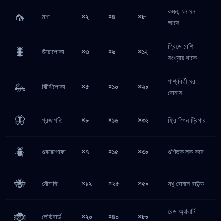
কমন, ঘন ঘন
🦟
মশা
×২
×৪
×৮
আসে
গ্রিডে বেশি
🐛
শুঁয়োপোকা
×৩
×৬
×১২
সংখ্যায় থাকে
পার্শ্ববর্তী ঘর
🦗
ঝিঁঝিঁপোকা
×৫
×১০
×২০
বোনাস
🦋
প্রজাপতি
×৮
×১৬
×৩২
ফ্রি স্পিন ট্রিগার
🪲
গুবরেপোকা
×৭
×১৫
×৩০
গুণিতক লক করে
🐝
মৌমাছি
×১২
×২৫
×৫০
মধু বোনাস রাউন্ড
রেড অ্যালার্ট
🐞
লেডিবার্ড
×২০
×৪০
×৮০