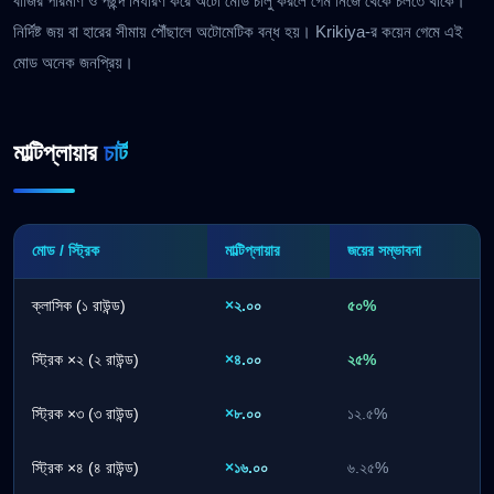
বাজির পরিমাণ ও পছন্দ নির্ধারণ করে অটো মোড চালু করলে গেম নিজে থেকে চলতে থাকে।
নির্দিষ্ট জয় বা হারের সীমায় পৌঁছালে অটোমেটিক বন্ধ হয়। Krikiya-র কয়েন গেমে এই
মোড অনেক জনপ্রিয়।
মাল্টিপ্লায়ার
চার্ট
মোড / স্ট্রিক
মাল্টিপ্লায়ার
জয়ের সম্ভাবনা
ক্লাসিক (১ রাউন্ড)
×২.০০
৫০%
স্ট্রিক ×২ (২ রাউন্ড)
×৪.০০
২৫%
স্ট্রিক ×৩ (৩ রাউন্ড)
×৮.০০
১২.৫%
স্ট্রিক ×৪ (৪ রাউন্ড)
×১৬.০০
৬.২৫%