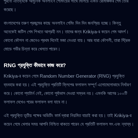
পুরনো ঐতিহ্যকে আধুনিক অনলাইন গেমিংয়ের সাথে মিলিয়ে একটি রোমাঞ্চকর গেম তৈরি
করেছে।
বাংলাদেশের তরুণ প্রজন্মের কাছে অনলাইন গেমিং দিন দিন জনপ্রিয় হচ্ছে। কিন্তু
অনেকেই জটিল গেম শিখতে আগ্রহী নন। তাদের জন্য Krikiya-র কয়েন গেম আদর্শ।
কোনো কৌশল না জেনেও প্রথম দিনেই মজা নেওয়া যায়। আর যারা কৌশলী, তারা স্ট্রিক
মোডে গভীর চিন্তা করে খেলতে পারেন।
RNG প্রযুক্তি কীভাবে কাজ করে?
Krikiya-র কয়েন গেমে Random Number Generator (RNG) প্রযুক্তি
ব্যবহার করা হয়। এই প্রযুক্তি প্রতিটি ফ্লিপের ফলাফল সম্পূর্ণ এলোমেলোভাবে নির্ধারণ
করে। কোনো প্যাটার্ন নেই, কোনো পূর্বাভাস দেওয়া সম্ভব নয়। এমনকি আগের ১০০টি
ফলাফল দেখেও পরের ফলাফল বলা যাবে না।
এই প্রযুক্তি তৃতীয় পক্ষের অডিটিং ফার্ম দ্বারা নিয়মিত যাচাই করা হয়। তাই Krikiya-র
কয়েন গেমে খেলার সময় আপনি নিশ্চিত থাকতে পারেন যে প্রতিটি ফলাফল সৎ এবং ন্যায্য।