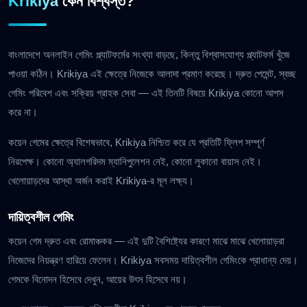
Krikiya
কেন বিশ্বস্ত?
বাংলাদেশে অনলাইন গেমিং প্ল্যাটফর্মের সংখ্যা বাড়ছে, কিন্তু বিশ্বাসযোগ্য প্ল্যাটফর্ম খুঁজে
পাওয়া কঠিন। Krikiya এই ক্ষেত্রে নিজেকে আলাদা প্রমাণ করেছে। দ্রুত পেমেন্ট, স্বচ্ছ
গেমিং পরিবেশ এবং সক্রিয় গ্রাহক সেবা — এই তিনটি বিষয়ে Krikiya কোনো আপস
করে না।
কয়েন গেমের ক্ষেত্রে বিশেষভাবে, Krikiya নিশ্চিত করে যে প্রতিটি ফ্লিপ সম্পূর্ণ
নিরপেক্ষ। কোনো অ্যালগরিদম ম্যানিপুলেশন নেই, কোনো লুকানো বায়াস নেই।
খেলোয়াড়দের আস্থা অর্জন করাই Krikiya-র মূল লক্ষ্য।
দায়িত্বশীল গেমিং
কয়েন গেম দ্রুত এবং রোমাঞ্চকর — এই দুটি বৈশিষ্ট্যের কারণে মাঝে মাঝে খেলোয়াড়রা
নিজেদের নিয়ন্ত্রণ হারিয়ে ফেলেন। Krikiya সবসময় দায়িত্বশীল গেমিংকে প্রাধান্য দেয়।
গেমকে বিনোদন হিসেবে দেখুন, আয়ের উৎস হিসেবে নয়।