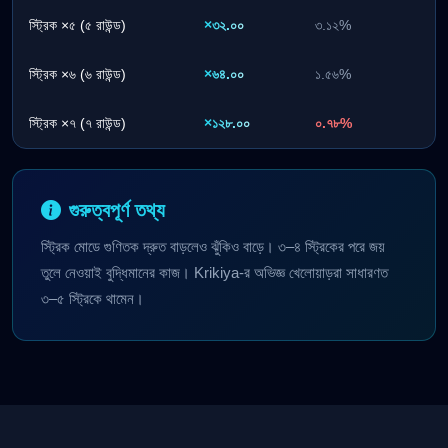
স্ট্রিক ×৫ (৫ রাউন্ড)
×৩২.০০
৩.১২%
স্ট্রিক ×৬ (৬ রাউন্ড)
×৬৪.০০
১.৫৬%
স্ট্রিক ×৭ (৭ রাউন্ড)
×১২৮.০০
০.৭৮%
গুরুত্বপূর্ণ তথ্য
স্ট্রিক মোডে গুণিতক দ্রুত বাড়লেও ঝুঁকিও বাড়ে। ৩–৪ স্ট্রিকের পরে জয়
তুলে নেওয়াই বুদ্ধিমানের কাজ। Krikiya-র অভিজ্ঞ খেলোয়াড়রা সাধারণত
৩–৫ স্ট্রিকে থামেন।