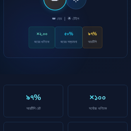
👑 হেড | 🌟 টেইল
×২.০০
৫০%
৯৭%
জয়ের গুণিতক
জয়ের সম্ভাবনা
আরটিপি
৯৭%
×১০০
আরটিপি রেট
সর্বোচ্চ গুণিতক