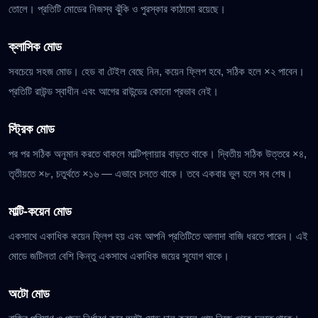
তোলে। প্রতিটি মোডের নিজস্ব ঝুঁকি ও পুরস্কার কাঠামো রয়েছে।
ক্লাসিক মোড
সবচেয়ে সহজ মোড। হেড বা টেইল বেছে নিন, কয়েন ফ্লিপ হবে, সঠিক হলে ×২ পাবেন।
প্রতিটি রাউন্ড স্বাধীন এবং আগের রাউন্ডের কোনো প্রভাব নেই।
স্ট্রিক মোড
পর পর সঠিক অনুমান করতে থাকলে মাল্টিপ্লায়ার বাড়তে থাকে। দ্বিতীয় সঠিক উত্তরে ×৪,
তৃতীয়তে ×৮, চতুর্থতে ×১৬ — এভাবে চলতে থাকে। তবে একবার ভুল হলে সব শেষ।
মাল্টি-কয়েন মোড
একসাথে একাধিক কয়েন ফ্লিপ হয় এবং আপনি প্রতিটিতে আলাদা বাজি ধরতে পারেন। এই
মোডে জটিলতা বেশি কিন্তু একসাথে একাধিক জয়ের সুযোগ থাকে।
অটো মোড