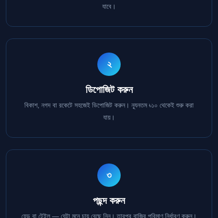
যাবে।
২
ডিপোজিট করুন
বিকাশ, নগদ বা রকেটে সহজেই ডিপোজিট করুন। ন্যূনতম ৳১০ থেকেই শুরু করা
যায়।
৩
পছন্দ করুন
হেড বা টেইল — যেটা মনে চায় বেছে নিন। তারপর বাজির পরিমাণ নির্ধারণ করুন।