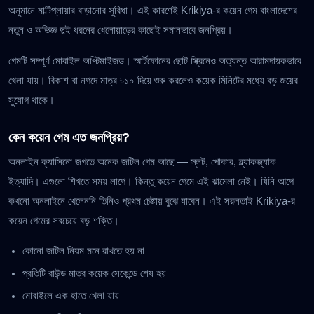
অনুমানে মাল্টিপ্লায়ার বাড়ানোর সুবিধা। এই কারণেই Krikiya-র কয়েন গেম বাংলাদেশের
নতুন ও অভিজ্ঞ দুই ধরনের খেলোয়াড়ের কাছেই সমানভাবে জনপ্রিয়।
গেমটি সম্পূর্ণ মোবাইল অপ্টিমাইজড। স্মার্টফোনের ছোট স্ক্রিনেও অত্যন্ত আরামদায়কভাবে
খেলা যায়। বিকাশ বা নগদে মাত্র ৳১০ দিয়ে শুরু করলেও কয়েক মিনিটের মধ্যে বড় জয়ের
সুযোগ থাকে।
কেন কয়েন গেম এত জনপ্রিয়?
অনলাইন ক্যাসিনো জগতে অনেক জটিল গেম আছে — স্লট, পোকার, ব্ল্যাকজ্যাক
ইত্যাদি। এগুলো শিখতে সময় লাগে। কিন্তু কয়েন গেমে এই ঝামেলা নেই। যিনি আগে
কখনো অনলাইনে খেলেননি তিনিও প্রথম চেষ্টায় বুঝে যাবেন। এই সরলতাই Krikiya-র
কয়েন গেমের সবচেয়ে বড় শক্তি।
কোনো জটিল নিয়ম মনে রাখতে হয় না
প্রতিটি রাউন্ড মাত্র কয়েক সেকেন্ডে শেষ হয়
মোবাইলে এক হাতে খেলা যায়