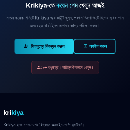
Krikiya-তে
কয়েন গেম
খেলুন আজই
মাত্র কয়েক মিনিটে Krikiya অ্যাকাউন্ট খুলুন, প্রথম ডিপোজিটে বিশেষ সুবিধা পান
এবং হেড বা টেইলে আপনার ভাগ্য পরীক্ষা করুন।
বিনামূল্যে নিবন্ধন করুন
লগইন করুন
১৮+ শুধুমাত্র। দায়িত্বশীলভাবে খেলুন।
kri
kiya
Krikiya হলো বাংলাদেশের বিশ্বস্ত অনলাইন গেমিং প্ল্যাটফর্ম।