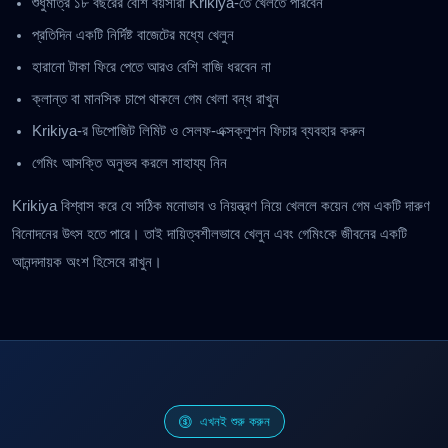
শুধুমাত্র ১৮ বছরের বেশি বয়সীরা Krikiya-তে খেলতে পারবেন
প্রতিদিন একটি নির্দিষ্ট বাজেটের মধ্যে খেলুন
হারানো টাকা ফিরে পেতে আরও বেশি বাজি ধরবেন না
ক্লান্ত বা মানসিক চাপে থাকলে গেম খেলা বন্ধ রাখুন
Krikiya-র ডিপোজিট লিমিট ও সেলফ-এক্সক্লুশন ফিচার ব্যবহার করুন
গেমিং আসক্তি অনুভব করলে সাহায্য নিন
Krikiya বিশ্বাস করে যে সঠিক মনোভাব ও নিয়ন্ত্রণ নিয়ে খেললে কয়েন গেম একটি দারুণ
বিনোদনের উৎস হতে পারে। তাই দায়িত্বশীলভাবে খেলুন এবং গেমিংকে জীবনের একটি
আনন্দদায়ক অংশ হিসেবে রাখুন।
এখনই শুরু করুন