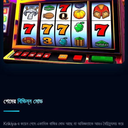
গেমের
বিভিন্ন মোড
Krikiya-র কয়েন গেমে একাধিক বাজির মোড আছে যা অভিজ্ঞতাকে আরও বৈচিত্র্যময় করে