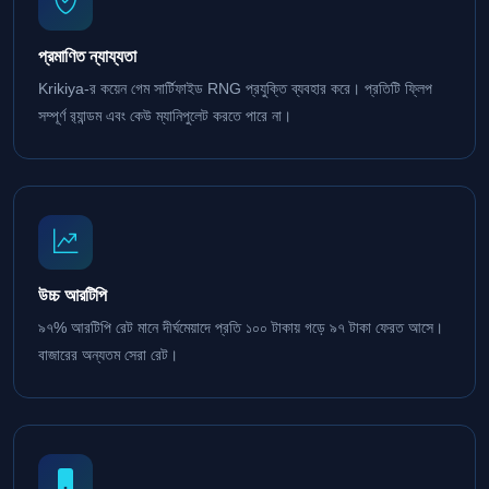
প্রমাণিত ন্যায্যতা
Krikiya-র কয়েন গেম সার্টিফাইড RNG প্রযুক্তি ব্যবহার করে। প্রতিটি ফ্লিপ
সম্পূর্ণ র‍্যান্ডম এবং কেউ ম্যানিপুলেট করতে পারে না।
উচ্চ আরটিপি
৯৭% আরটিপি রেট মানে দীর্ঘমেয়াদে প্রতি ১০০ টাকায় গড়ে ৯৭ টাকা ফেরত আসে।
বাজারের অন্যতম সেরা রেট।