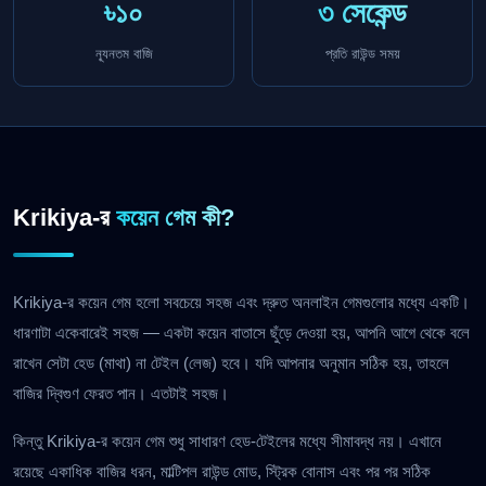
৳১০
৩ সেকেন্ড
ন্যূনতম বাজি
প্রতি রাউন্ড সময়
Krikiya-র
কয়েন গেম কী?
Krikiya-র কয়েন গেম হলো সবচেয়ে সহজ এবং দ্রুত অনলাইন গেমগুলোর মধ্যে একটি।
ধারণাটা একেবারেই সহজ — একটা কয়েন বাতাসে ছুঁড়ে দেওয়া হয়, আপনি আগে থেকে বলে
রাখেন সেটা হেড (মাথা) না টেইল (লেজ) হবে। যদি আপনার অনুমান সঠিক হয়, তাহলে
বাজির দ্বিগুণ ফেরত পান। এতটাই সহজ।
কিন্তু Krikiya-র কয়েন গেম শুধু সাধারণ হেড-টেইলের মধ্যে সীমাবদ্ধ নয়। এখানে
রয়েছে একাধিক বাজির ধরন, মাল্টিপল রাউন্ড মোড, স্ট্রিক বোনাস এবং পর পর সঠিক