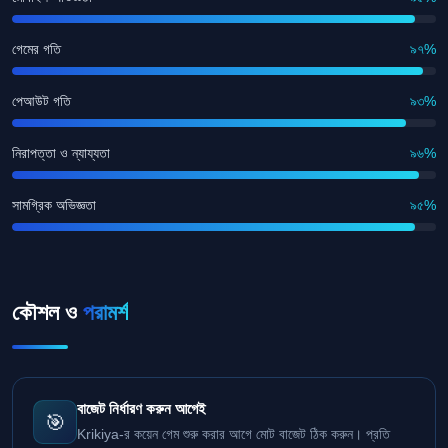
গেমের গতি
৯৭%
পেআউট গতি
৯৩%
নিরাপত্তা ও ন্যায্যতা
৯৬%
সামগ্রিক অভিজ্ঞতা
৯৫%
কৌশল ও
পরামর্শ
বাজেট নির্ধারণ করুন আগেই
🎯
Krikiya-র কয়েন গেম শুরু করার আগে মোট বাজেট ঠিক করুন। প্রতি