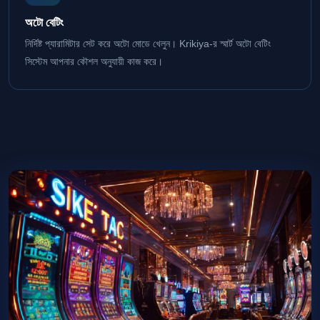
অটো বেটিং
নির্দিষ্ট প্যারামিটার সেট করে অটো মোডে খেলুন। Krikiya-র স্মার্ট অটো বেটিং
সিস্টেম আপনার কৌশল অনুযায়ী কাজ করে।