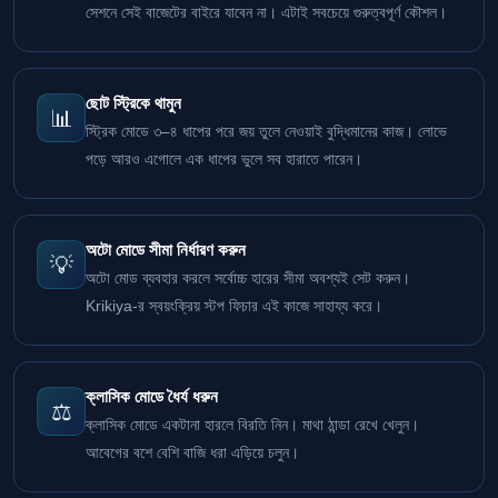
সেশনে সেই বাজেটের বাইরে যাবেন না। এটাই সবচেয়ে গুরুত্বপূর্ণ কৌশল।
ছোট স্ট্রিকে থামুন
📊
স্ট্রিক মোডে ৩–৪ ধাপের পরে জয় তুলে নেওয়াই বুদ্ধিমানের কাজ। লোভে
পড়ে আরও এগোলে এক ধাপের ভুলে সব হারাতে পারেন।
অটো মোডে সীমা নির্ধারণ করুন
💡
অটো মোড ব্যবহার করলে সর্বোচ্চ হারের সীমা অবশ্যই সেট করুন।
Krikiya-র স্বয়ংক্রিয় স্টপ ফিচার এই কাজে সাহায্য করে।
ক্লাসিক মোডে ধৈর্য ধরুন
⚖️
ক্লাসিক মোডে একটানা হারলে বিরতি নিন। মাথা ঠান্ডা রেখে খেলুন।
আবেগের বশে বেশি বাজি ধরা এড়িয়ে চলুন।