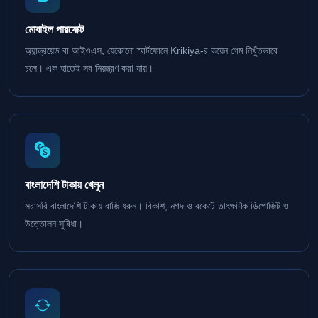
মোবাইল পারফেক্ট
অ্যান্ড্রয়েড বা আইওএস, যেকোনো স্মার্টফোনে Krikiya-র কয়েন গেম নিখুঁতভাবে
চলে। এক হাতেই সব নিয়ন্ত্রণ করা যায়।
বাংলাদেশি টাকায় খেলুন
সরাসরি বাংলাদেশি টাকায় বাজি ধরুন। বিকাশ, নগদ ও রকেটে তাৎক্ষণিক ডিপোজিট ও
উত্তোলন সুবিধা।