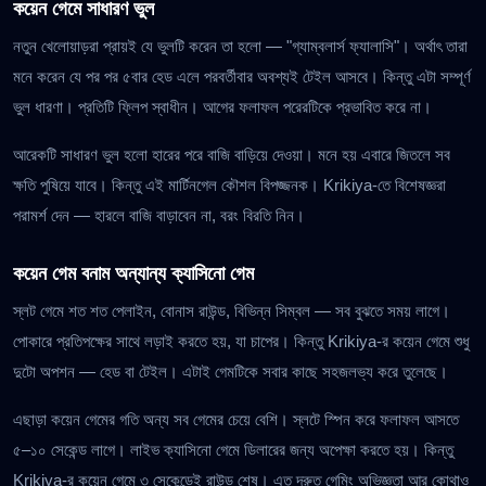
কয়েন গেমে সাধারণ ভুল
নতুন খেলোয়াড়রা প্রায়ই যে ভুলটি করেন তা হলো — "গ্যাম্বলার্স ফ্যালাসি"। অর্থাৎ তারা
মনে করেন যে পর পর ৫বার হেড এলে পরবর্তীবার অবশ্যই টেইল আসবে। কিন্তু এটা সম্পূর্ণ
ভুল ধারণা। প্রতিটি ফ্লিপ স্বাধীন। আগের ফলাফল পরেরটিকে প্রভাবিত করে না।
আরেকটি সাধারণ ভুল হলো হারের পরে বাজি বাড়িয়ে দেওয়া। মনে হয় এবারে জিতলে সব
ক্ষতি পুষিয়ে যাবে। কিন্তু এই মার্টিনগেল কৌশল বিপজ্জনক। Krikiya-তে বিশেষজ্ঞরা
পরামর্শ দেন — হারলে বাজি বাড়াবেন না, বরং বিরতি নিন।
কয়েন গেম বনাম অন্যান্য ক্যাসিনো গেম
স্লট গেমে শত শত পেলাইন, বোনাস রাউন্ড, বিভিন্ন সিম্বল — সব বুঝতে সময় লাগে।
পোকারে প্রতিপক্ষের সাথে লড়াই করতে হয়, যা চাপের। কিন্তু Krikiya-র কয়েন গেমে শুধু
দুটো অপশন — হেড বা টেইল। এটাই গেমটিকে সবার কাছে সহজলভ্য করে তুলেছে।
এছাড়া কয়েন গেমের গতি অন্য সব গেমের চেয়ে বেশি। স্লটে স্পিন করে ফলাফল আসতে
৫–১০ সেকেন্ড লাগে। লাইভ ক্যাসিনো গেমে ডিলারের জন্য অপেক্ষা করতে হয়। কিন্তু
Krikiya-র কয়েন গেমে ৩ সেকেন্ডেই রাউন্ড শেষ। এত দ্রুত গেমিং অভিজ্ঞতা আর কোথাও