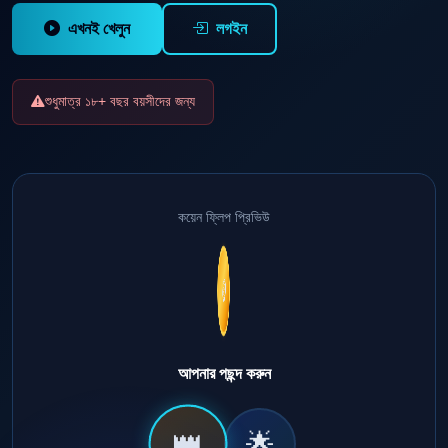
এখনই খেলুন
লগইন
শুধুমাত্র ১৮+ বছর বয়সীদের জন্য
কয়েন ফ্লিপ প্রিভিউ
🪙
আপনার পছন্দ করুন
👑
🌟