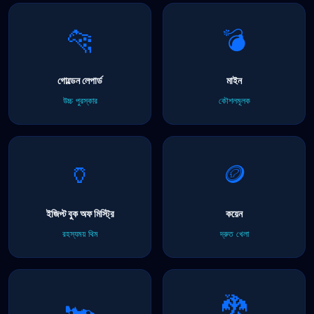
🐆
💣
গোল্ডেন লেপার্ড
মাইন
উচ্চ পুরস্কার
কৌশলমূলক
🏺
🪙
ইজিপ্ট বুক অফ মিস্ট্রি
কয়েন
রহস্যময় থিম
দ্রুত খেলা
🏎️
🐉