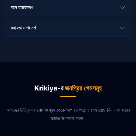
বয়স যাচাইকরণ
সহায়তা ও পরামর্শ
Krikiya-র
জনপ্রিয় গেমসমূহ
আমাদের বৈচিত্র্যময় গেম সংগ্রহ থেকে আপনার পছন্দের গেম বেছে নিন এবং জয়ের
রোমাঞ্চ উপভোগ করুন।