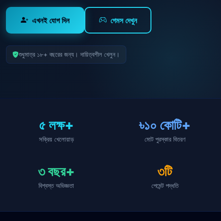
এখনই যোগ দিন
গেমস দেখুন
শুধুমাত্র ১৮+ বছরের জন্য। দায়িত্বশীল খেলুন।
৫ লক্ষ+
৳১০ কোটি+
সক্রিয় খেলোয়াড়
মোট পুরস্কার বিতরণ
৩ বছর+
৩টি
বিশ্বস্ত অভিজ্ঞতা
পেমেন্ট পদ্ধতি