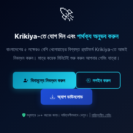
🚀
Krikiya-তে যোগ দিন এবং
পার্থক্য অনুভব করুন
বাংলাদেশের ৫ লক্ষেরও বেশি খেলোয়াড়ের বিশ্বস্ত প্ল্যাটফর্ম Krikiya-তে আজই
নিবন্ধন করুন। মাত্র কয়েক মিনিটেই শুরু করুন আপনার গেমিং যাত্রা।
বিনামূল্যে নিবন্ধন করুন
লগইন করুন
অ্যাপ ডাউনলোড
শুধুমাত্র ১৮+ বছরের জন্য। দায়িত্বশীলভাবে খেলুন। |
দায়িত্বশীল গেমিং