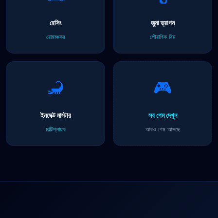
রেসিং
জুমা ড্রাগন
রোমাঞ্চকর
পৌরাণিক থিম
🦂
🎮
ইনসেক্ট মাস্টার
সব গেম দেখুন
মাল্টিপ্লায়ার
আরও গেম আসছে