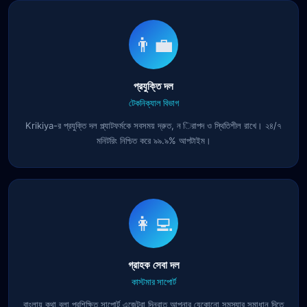
👨‍💼
প্রযুক্তি দল
টেকনিক্যাল বিভাগ
Krikiya-র প্রযুক্তি দল প্ল্যাটফর্মকে সবসময় দ্রুত, ন িরাপদ ও স্থিতিশীল রাখে। ২৪/৭
মনিটরিং নিশ্চিত করে ৯৯.৯% আপটাইম।
👩‍💻
গ্রাহক সেবা দল
কাস্টমার সাপোর্ট
বাংলায় কথা বলা প্রশিক্ষিত সাপোর্ট এজেন্টরা দিনরাত আপনার যেকোনো সমস্যার সমাধান দিতে