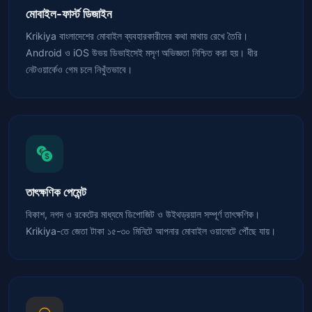
মোবাইল-ফার্স্ট ডিজাইন
Krikiya বাংলাদেশের মোবাইল ব্যবহারকারীদের কথা মাথায় রেখে তৈরি।
Android ও iOS উভয় ডিভাইসেই মসৃণ অভিজ্ঞতা নিশ্চিত করা হয়। ধীর
নেটওয়ার্কেও গেম চলে নিখুঁতভাবে।
তাৎক্ষণিক পেমেন্ট
বিকাশ, নগদ ও রকেটের মাধ্যমে ডিপোজিট ও উইথড্রয়াল সম্পূর্ণ তাৎক্ষণিক।
Krikiya-তে জেতা টাকা ১৫-৩০ মিনিটে আপনার মোবাইল ওয়ালেটে পৌঁছে যায়।