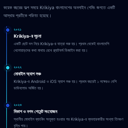
কয়েক বছরের অল্প সময়ে Krikiya বাংলাদেশের অনলাইন গেমিং জগতে একটি
আস্থার প্রতীকে পরিণত হয়েছে।
২০২১
Krikiya-র সূচনা
একটি ছোট দল নিয়ে Krikiya-র যাত্রা শুরু হয়। প্রথম থেকেই বাংলাদেশি
খেলোয়াড়দের কথা মাথায় রেখে প্ল্যাটফর্ম ডিজাইন করা হয়।
২০২২
মোবাইল অ্যাপ লঞ্চ
Krikiya-র Android ও iOS অ্যাপ লঞ্চ হয়। প্রথম বছরেই ১ লক্ষেরও বেশি
ডাউনলোড অর্জিত হয়।
২০২৩
বিকাশ ও নগদ পেমেন্ট সংযোজন
স্থানীয় মোবাইল ব্যাংকিং সংযুক্ত হওয়ার পর Krikiya-র ব্যবহারকারীর সংখ্যা তিনগুণ
বৃদ্ধি পায়।