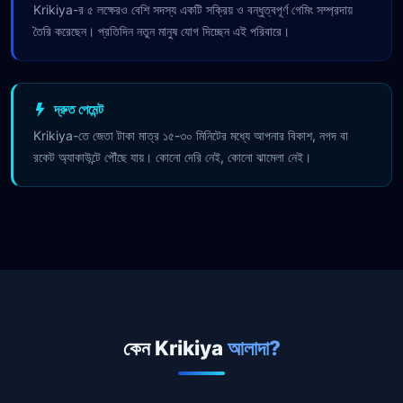
Krikiya-র ৫ লক্ষেরও বেশি সদস্য একটি সক্রিয় ও বন্ধুত্বপূর্ণ গেমিং সম্প্রদায়
তৈরি করেছেন। প্রতিদিন নতুন মানুষ যোগ দিচ্ছেন এই পরিবারে।
দ্রুত পেমেন্ট
Krikiya-তে জেতা টাকা মাত্র ১৫-৩০ মিনিটের মধ্যে আপনার বিকাশ, নগদ বা
রকেট অ্যাকাউন্টে পৌঁছে যায়। কোনো দেরি নেই, কোনো ঝামেলা নেই।
কেন Krikiya
আলাদা?