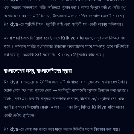
এবং সবচেয়ে আনন্দদায়ক গেমিং অভিজ্ঞতা প্রদান করা। আমরা বিশ্বাস করি যে গেমিং শুধু
জেতার জন্য নয় — এটি বিনোদন, উত্তেজনা এবং সামাজিক সংযোগের একটি মাধ্যম।
Krikiya-তে প্রতিটি স্পিন, প্রতিটি বাজি এবং প্রতিটি জয় একটি অনন্য অভিজ্ঞতা।
আমরা প্রযুক্তিতে বিনিয়োগ করেছি যাতে Krikiya সর্বদা দ্রুত, মসৃণ এবং নির্ভরযোগ্য
থাকে। আমাদের সার্ভার বাংলাদেশের ইন্টারনেট অবকাঠামোর সাথে সামঞ্জস্য রেখে অপ্টিমাইজ
করা হয়েছে। এমনকি 3G সংযোগেও Krikiya নিখুঁতভাবে কাজ করে।
বাংলাদেশের জন্য, বাংলাদেশিদের দ্বারা
Krikiya-র সবচেয়ে বড় বৈশিষ্ট্য হলো এটি বাংলাদেশের মানুষের কথা মাথায় রেখে তৈরি।
পেমেন্ট থেকে শুরু করে গ্রাহক সেবা — সবকিছুই বাংলাদেশি প্রসঙ্গে ডিজাইন করা হয়েছে।
বিকাশ, নগদ এবং রকেটের মাধ্যমে তাৎক্ষণিক লেনদেন, বাংলায় ২৪/৭ গ্রাহক সেবা এবং
স্থানীয় বাজারের উপযোগী বোনাস অফার — এসব কিছু মিলিয়ে Krikiya সত্যিকারের
একটি দেশীয় প্ল্যাটফর্ম।
Krikiya-তে খেলা শুরু করতে হলে মাত্র কয়েক মিনিটের মধ্যে নিবন্ধন করা যায়।