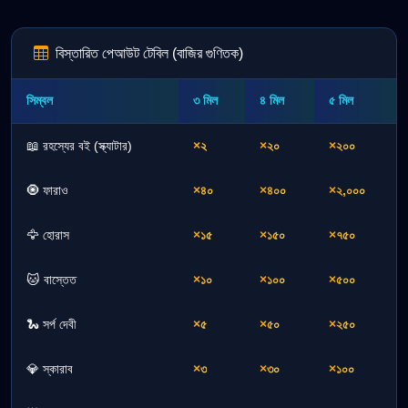
বিস্তারিত পেআউট টেবিল (বাজির গুণিতক)
সিম্বল
৩ মিল
৪ মিল
৫ মিল
📖 রহস্যের বই (স্ক্যাটার)
×২
×২০
×২০০
🧿 ফারাও
×৪০
×৪০০
×২,০০০
🦅 হোরাস
×১৫
×১৫০
×৭৫০
🐱 বাস্তেত
×১০
×১০০
×৫০০
🐍 সর্প দেবী
×৫
×৫০
×২৫০
💎 স্কারাব
×৩
×৩০
×১০০