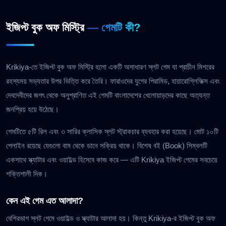
ইজিপ্ট বুক অফ মিস্ট্রি
— গেমটি কী?
Krikiya-তে ইজিপ্ট বুক অফ মিস্ট্রি হলো একটি অসাধারণ স্লট গেম যা প্রাচীন মিশরের
রহস্যময় সভ্যতার উপর ভিত্তি করে তৈরি। ফারাওদের যুগের পিরামিড, হায়ারোগ্লিফিক্স এবং
দেবদেবীদের জগৎ থেকে অনুপ্রাণিত এই গেমটি বাংলাদেশের খেলোয়াড়দের কাছে অত্যন্ত
জনপ্রিয় হয়ে উঠেছে।
গেমটিতে ৫টি রিল এবং ৩ সারির ক্লাসিক স্লট স্ট্রাকচার ব্যবহার করা হয়েছে। মোট ১০টি
পেলাইন রয়েছে যেগুলো বাম থেকে ডানে সক্রিয় থাকে। বিশেষ বই (Book) সিম্বলটি
একসাথে স্ক্যাটার এবং ওয়াইল্ড হিসেবে কাজ করে — এটি Krikiya ইজিপ্ট গেমের সবচেয়ে
শক্তিশালী দিক।
কেন এই গেম এত আলাদা?
বেশিরভাগ স্লট গেমে ওয়াইল্ড ও স্ক্যাটার আলাদা হয়। কিন্তু Krikiya-র ইজিপ্ট বুক অফ