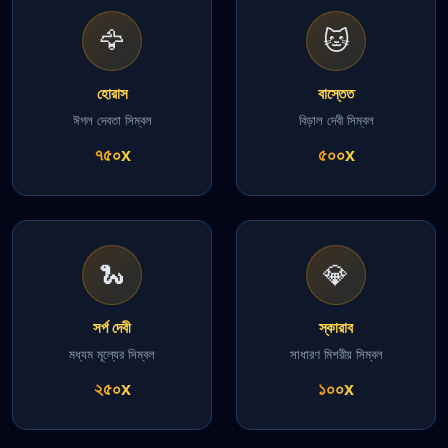
🦅
🐱
হোরাস
বাস্তেত
ঈগল দেবতা সিম্বল
বিড়াল দেবী সিম্বল
৭৫০x
৫০০x
🐍
💎
সর্প দেবী
স্কারাব
মধ্যম মূল্যের সিম্বল
সাধারণ মিশরীয় সিম্বল
২৫০x
১০০x