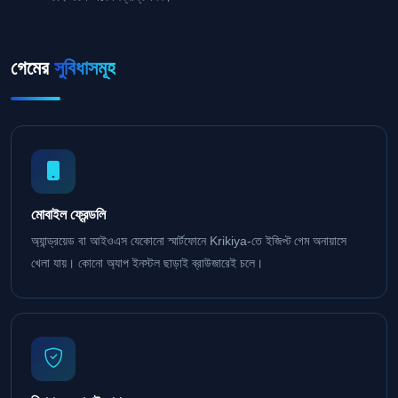
গেমের
সুবিধাসমূহ
মোবাইল ফ্রেন্ডলি
অ্যান্ড্রয়েড বা আইওএস যেকোনো স্মার্টফোনে Krikiya-তে ইজিপ্ট গেম অনায়াসে
খেলা যায়। কোনো অ্যাপ ইনস্টল ছাড়াই ব্রাউজারেই চলে।