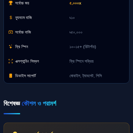
সর্বোচ্চ জয়
৫,০০০x
ন্যূনতম বাজি
৳১০
সর্বোচ্চ বাজি
৳৫০,০০০
ফ্রি স্পিন
১০–১৫+ (রিটার্গার)
এক্সপ্যান্ডিং সিম্বল
ফ্রি স্পিনে সক্রিয়
ডিভাইস সাপোর্ট
মোবাইল, ট্যাবলেট, পিসি
বিশেষজ্ঞ
কৌশল ও পরামর্শ