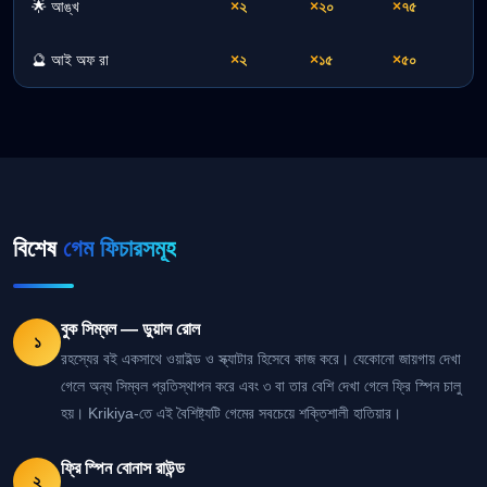
🌟 আঙ্খ
×২
×২০
×৭৫
🔮 আই অফ রা
×২
×১৫
×৫০
বিশেষ
গেম ফিচারসমূহ
বুক সিম্বল — ডুয়াল রোল
১
রহস্যের বই একসাথে ওয়াইল্ড ও স্ক্যাটার হিসেবে কাজ করে। যেকোনো জায়গায় দেখা
গেলে অন্য সিম্বল প্রতিস্থাপন করে এবং ৩ বা তার বেশি দেখা গেলে ফ্রি স্পিন চালু
হয়। Krikiya-তে এই বৈশিষ্ট্যটি গেমের সবচেয়ে শক্তিশালী হাতিয়ার।
ফ্রি স্পিন বোনাস রাউন্ড
২