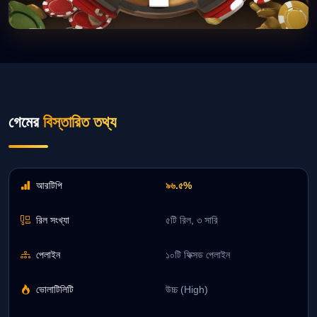
গেমের
বিস্তারিত তথ্য
আরটিপি
৯৬.৫%
রিল সংখ্যা
৫টি রিল, ৩ সারি
পেলাইন
১০টি ফিক্সড পেলাইন
ভোলাটিলিটি
উচ্চ (High)