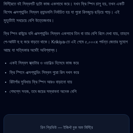
মিস্ট্রিতে বই সিম্বলটি দুটো কাজ একসাথে করে। যখন ফ্রি স্পিন চালু হয়, তখন একটি
বিশেষ এক্সপ্যান্ডিং সিম্বল র‍্যান্ডমলি নির্বাচিত হয় যা পুরো রিলজুড়ে ছড়িয়ে পড়ে। এই
মুহূর্তটাই সবচেয়ে বেশি উত্তেজনার।
ফ্রি স্পিন রাউন্ডে যদি এক্সপ্যান্ডিং সিম্বল একসাথে তিন বা তার বেশি রিলে দেখা যায়, তাহলে
পে-আউট হু হু করে বাড়তে থাকে। Krikiya-তে এই গেমে ৫,০০০x পর্যন্ত জেতার সুযোগ
আছে যা সত্যিকার অর্থেই অবিশ্বাস্য।
একই সিম্বল স্ক্যাটার ও ওয়াইল্ড হিসেবে কাজ করে
ফ্রি স্পিনে এক্সপ্যান্ডিং সিম্বল পুরো রিল দখল করে
রিটার্গার সুবিধায় ফ্রি স্পিন আরও বাড়ানো যায়
গেমপ্লে সহজ, তবে জয়ের সম্ভাবনা অনেক বেশি
রিল প্রিভিউ — ইজিপ্ট বুক অফ মিস্ট্রি