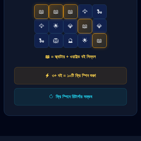
📖
📖
📖
🦅
🐍
🦅
🌟
💎
📖
💎
🐍
🦁
🔮
🌟
📖
📖 = স্ক্যাটার + ওয়াইল্ড বই সিম্বল
৩+ বই = ১০টি ফ্রি স্পিন শুরু!
ফ্রি স্পিনে রিটার্গার সম্ভব