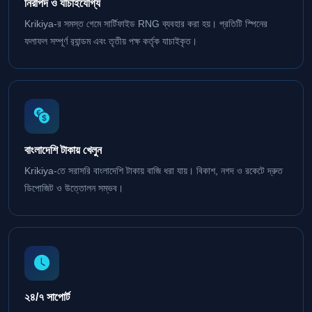
নিরাপদ ও যাচাইযোগ্য
Krikiya-র সমস্ত গেমে সার্টিফাইড RNG ব্যবহার করা হয়। প্রতিটি স্পিনের
ফলাফল সম্পূর্ণ র‍্যান্ডম এবং তৃতীয় পক্ষ কর্তৃক যাচাইকৃত।
বাংলাদেশি টাকায় খেলুন
Krikiya-তে সরাসরি বাংলাদেশি টাকায় বাজি ধরা যায়। বিকাশ, নগদ ও রকেটে দ্রুত
ডিপোজিট ও উত্তোলন সম্ভব।
২৪/৭ সাপোর্ট