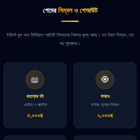
গেমের
সিম্বল ও পেআউট
ইজিপ্ট বুক অফ মিস্ট্রিতে প্রতিটি সিম্বলের নিজস্ব মূল্য আছে। যত বিরল সিম্বল, তত
বড় পুরস্কার।
📖
🧿
রহস্যের বই
ফারাও
ওয়াইল্ড + স্ক্যাটার
সর্বোচ্চ মূল্যের সিম্বল
৫,০০০x
২,০০০x