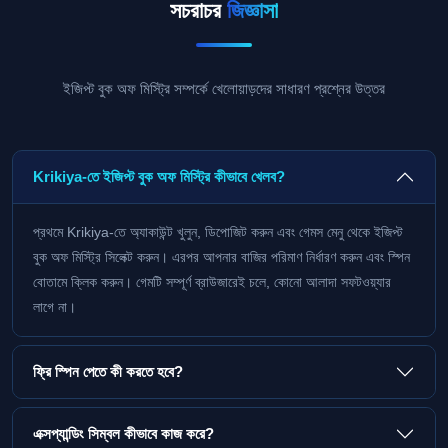
সচরাচর
জিজ্ঞাসা
ইজিপ্ট বুক অফ মিস্ট্রি সম্পর্কে খেলোয়াড়দের সাধারণ প্রশ্নের উত্তর
Krikiya-তে ইজিপ্ট বুক অফ মিস্ট্রি কীভাবে খেলব?
প্রথমে Krikiya-তে অ্যাকাউন্ট খুলুন, ডিপোজিট করুন এবং গেমস মেনু থেকে ইজিপ্ট
বুক অফ মিস্ট্রি সিলেক্ট করুন। এরপর আপনার বাজির পরিমাণ নির্ধারণ করুন এবং স্পিন
বোতামে ক্লিক করুন। গেমটি সম্পূর্ণ ব্রাউজারেই চলে, কোনো আলাদা সফটওয়্যার
লাগে না।
ফ্রি স্পিন পেতে কী করতে হবে?
এক্সপ্যান্ডিং সিম্বল কীভাবে কাজ করে?