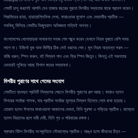
গেমটি চালু করলেই আপনি যেন হাজার বছরের পুরনো মিশরীয় সভ্যতার মাঝে প্রবেশ করেন।
পিরামিডের ছায়া, হায়ারোগ্লিফিক লেখা, ফারাওদের মুখোশ এবং দেবদেবীর প্রতীক —
সবকিছু মিলিয়ে গেমটির ভিজ্যুয়াল অভিজ্ঞতা সত্যিই অনন্য।
বাংলাদেশের খেলোয়াড়রা সাধারণত সহজ গেম পছন্দ করেন যেখানে নিয়ম বুঝতে বেশি সময়
লাগে না। ইজিপ্ট বুক অফ মিস্ট্রি ঠিক সেই ধরনের গেম। মূল নিয়ম অত্যন্ত সরল —
বাজি ধরুন, স্পিন করুন, বই সিম্বল পান এবং ফ্রি স্পিন জিতুন। কিন্তু এই সরলতার
ভেতরেই লুকিয়ে আছে বিশাল জয়ের সম্ভাবনা।
মিশরীয় পুরাণের সাথে গেমের সংযোগ
গেমটিতে ব্যবহৃত প্রতিটি সিম্বলের পেছনে মিশরীয় পুরাণের গল্প আছে। ফারাও হলেন
মিশরের সর্বোচ্চ শাসক, যার প্রতীক সর্বোচ্চ মূল্যের সিম্বল হিসেবে গেমে রাখা হয়েছে।
হোরাস হলেন ঈগলের মাথাওয়ালা আকাশের দেবতা, যিনি সুরক্ষা ও শক্তির প্রতীক। বাস্তেত
হলেন বিড়ালের রূপে নারী দেবী, যিনি গৃহ ও পরিবারের রক্ষক।
স্কারাব বিটল মিশরীয় সংস্কৃতিতে সৌভাগ্যের প্রতীক। আঙ্খ হলো জীবনের চিহ্ন —