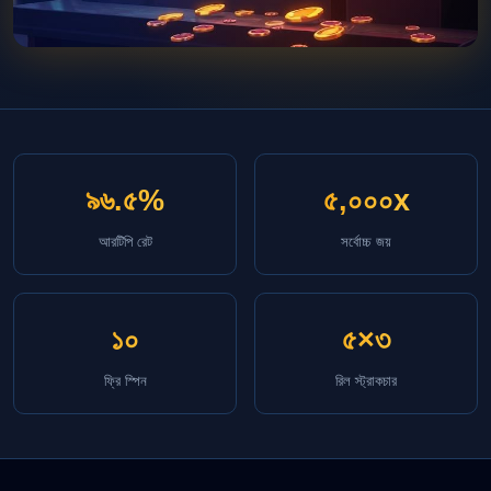
৯৬.৫%
৫,০০০x
আরটিপি রেট
সর্বোচ্চ জয়
১০
৫×৩
ফ্রি স্পিন
রিল স্ট্রাকচার