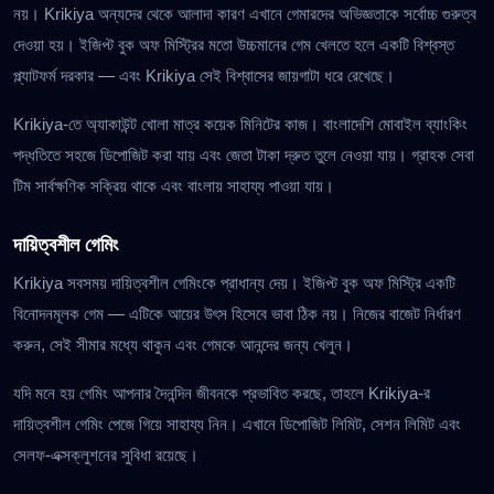
নয়। Krikiya অন্যদের থেকে আলাদা কারণ এখানে গেমারদের অভিজ্ঞতাকে সর্বোচ্চ গুরুত্ব
দেওয়া হয়। ইজিপ্ট বুক অফ মিস্ট্রির মতো উচ্চমানের গেম খেলতে হলে একটি বিশ্বস্ত
প্ল্যাটফর্ম দরকার — এবং Krikiya সেই বিশ্বাসের জায়গাটা ধরে রেখেছে।
Krikiya-তে অ্যাকাউন্ট খোলা মাত্র কয়েক মিনিটের কাজ। বাংলাদেশি মোবাইল ব্যাংকিং
পদ্ধতিতে সহজে ডিপোজিট করা যায় এবং জেতা টাকা দ্রুত তুলে নেওয়া যায়। গ্রাহক সেবা
টিম সার্বক্ষণিক সক্রিয় থাকে এবং বাংলায় সাহায্য পাওয়া যায়।
দায়িত্বশীল গেমিং
Krikiya সবসময় দায়িত্বশীল গেমিংকে প্রাধান্য দেয়। ইজিপ্ট বুক অফ মিস্ট্রি একটি
বিনোদনমূলক গেম — এটিকে আয়ের উৎস হিসেবে ভাবা ঠিক নয়। নিজের বাজেট নির্ধারণ
করুন, সেই সীমার মধ্যে থাকুন এবং গেমকে আনন্দের জন্য খেলুন।
যদি মনে হয় গেমিং আপনার দৈনন্দিন জীবনকে প্রভাবিত করছে, তাহলে Krikiya-র
দায়িত্বশীল গেমিং পেজে গিয়ে সাহায্য নিন। এখানে ডিপোজিট লিমিট, সেশন লিমিট এবং
সেলফ-এক্সক্লুশনের সুবিধা রয়েছে।