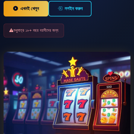
এখনই খেলুন
লগইন করুন
শুধুমাত্র ১৮+ বছর বয়সীদের জন্য